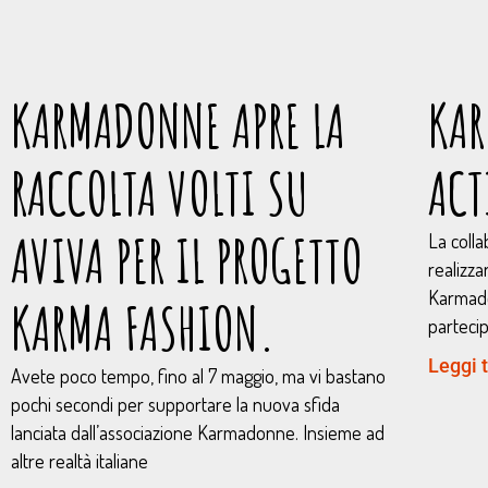
KARMADONNE APRE LA
KAR
RACCOLTA VOLTI SU
ACT
AVIVA PER IL PROGETTO
La coll
realizza
Karmado
KARMA FASHION.
parteci
Leggi t
Avete poco tempo, fino al 7 maggio, ma vi bastano
pochi secondi per supportare la nuova sfida
lanciata dall’associazione Karmadonne. Insieme ad
altre realtà italiane