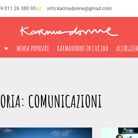
9 011 26 380 95
info.karmadonne@gmail.com
I
MENSA POPOLARE
KARMADONNE IN CUCINA
ACCOGLIE
GORIA: COMUNICAZIONI