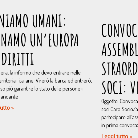
NIAMO UMANI:
CONVOC
GNAMO UN’EUROPA
ASSEMBL
 DIRITTI
STRAORD
era, la informo che devo entrare nelle
rritoriali italiane. Virerò la barca ed entrerò,
SOCI: V
o più garantire lo stato delle persone».
mandante
Oggetto: Convoca
utto »
soci Caro Socio/a,
partecipare all’a
in prima convoca
Leggi tutto »