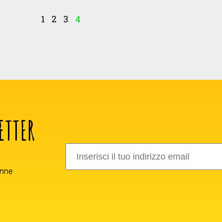
1
2
3
4
ETTER
onne