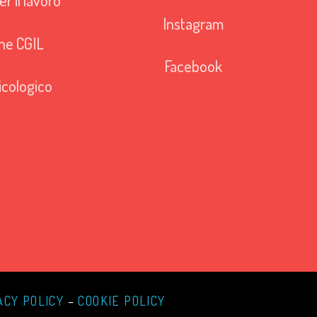
r il lavoro
Instagram
ne CGIL
Facebook
icologico
ACY POLICY
–
COOKIE POLICY