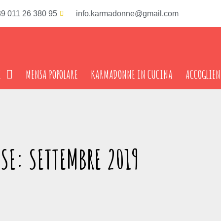
9 011 26 380 95
info.karmadonne@gmail.com
I
MENSA POPOLARE
KARMADONNE IN CUCINA
ACCOGLIEN
SE: SETTEMBRE 2019