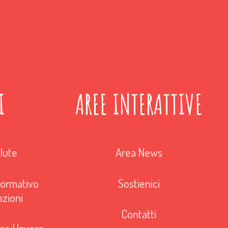
I
AREE INTERATTIVE
lute
Area News
ormativo
Sostienici
azioni
Contatti