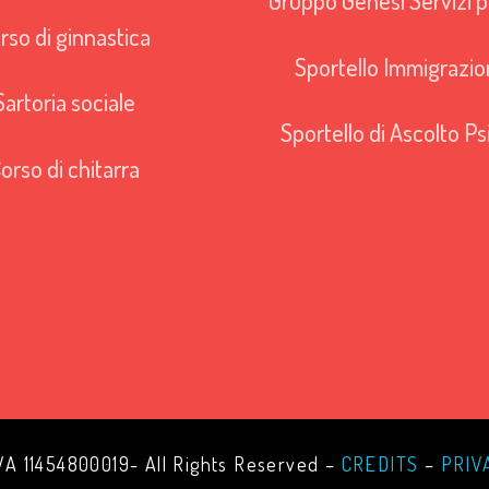
Gruppo Genesi Servizi pe
rso di ginnastica
Sportello Immigrazio
Sartoria sociale
Sportello di Ascolto Ps
orso di chitarra
VA 11454800019- All Rights Reserved –
CREDITS
–
PRIV