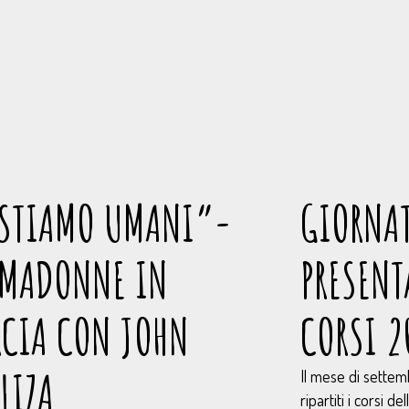
STIAMO UMANI”-
GIORNAT
RMADONNE IN
PRESENT
CIA CON JOHN
CORSI 2
LIZA
Il mese di settem
ripartiti i corsi