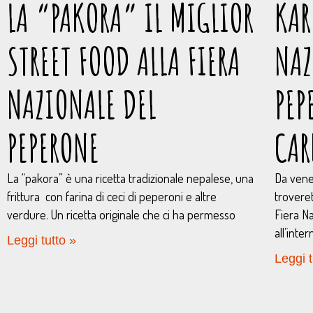
LA “PAKORA” IL MIGLIOR
KAR
STREET FOOD ALLA FIERA
NAZ
NAZIONALE DEL
PEP
PEPERONE
CA
La “pakora” è una ricetta tradizionale nepalese, una
Da vene
frittura con farina di ceci di peperoni e altre
trovere
verdure. Un ricetta originale che ci ha permesso
Fiera N
all’inte
Leggi tutto »
Leggi t