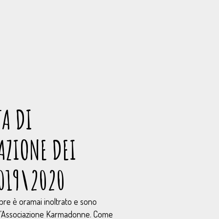
A DI
AZIONE DEI
019\2020
bre è oramai inoltrato e sono
 dell’Associazione Karmadonne. Come