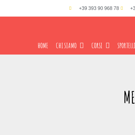
+39 393 90 968 78
+3
HOME
CHI SIAMO
CORSI
SPORTELL
ME