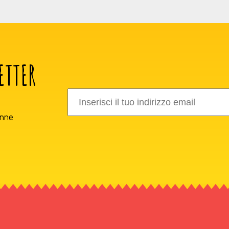
ETTER
onne