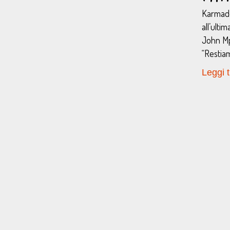
Karmado
all’ulti
John Mp
“Restia
Leggi t