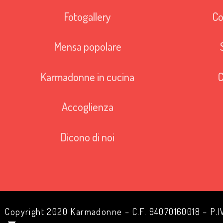
Fotogallery
Co
Mensa popolare
Karmadonne in cucina
C
Accoglienza
Dicono di noi
Copyright 2020 Karmadonne – C.F. 94070160018 – P.I