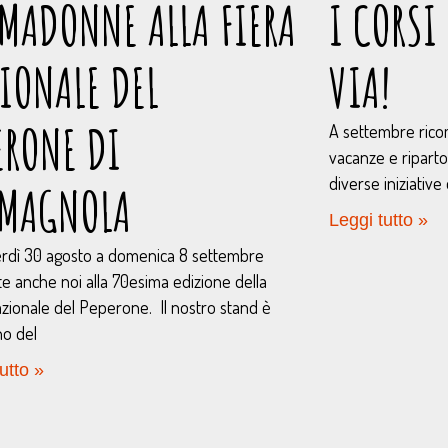
MADONNE ALLA FIERA
I CORSI
IONALE DEL
VIA!
ERONE DI
A settembre ricomi
vacanze e riparton
diverse iniziative
RMAGNOLA
Leggi tutto »
rdì 30 agosto a domenica 8 settembre
te anche noi alla 70esima edizione della
azionale del Peperone. Il nostro stand è
rno del
utto »