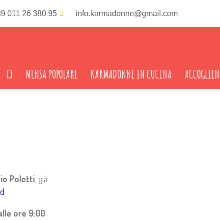
9 011 26 380 95
info.karmadonne@gmail.com
I
MENSA POPOLARE
KARMADONNE IN CUCINA
ACCOGLIEN
o Poletti
, già
nd
.
lle ore 9:00