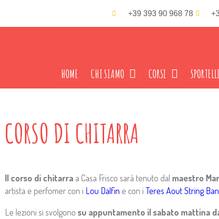
+39 393 90 968 78
+3
HOME
CHI SIAMO
CORSI
SPORTELL
CORSO DI CHITARRA
Il corso di chitarra
a Casa Frisco sarà tenuto dal
maestro Mari
artista e perfomer con i
Lou Dalfin
e con i
Teres Aout String Ba
Le lezioni si svolgono
su appuntamento il sabato mattina da