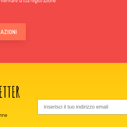
nfermare la tua registrazione.
MAZIONI
ETTER
onne