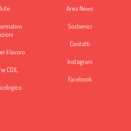
lute
Area News
ormativo
Sostienici
azioni
Contatti
r il lavoro
Instagram
ne CGIL
Facebook
icologico