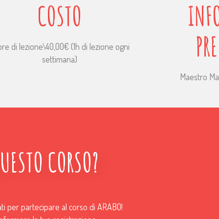
COSTO
INF
PR
ore di lezione\40,00€ (1h di lezione ogni
settimana)
Maestro Mar
QUESTO CORSO?
ati per partecipare al corso di ARABO!